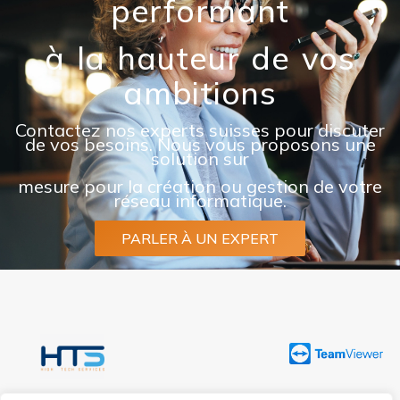
performant
à la hauteur de vos
ambitions
Contactez nos experts suisses pour discuter
de vos besoins. Nous vous proposons une
solution sur
mesure pour la création ou gestion de votre
réseau informatique.
PARLER À UN EXPERT