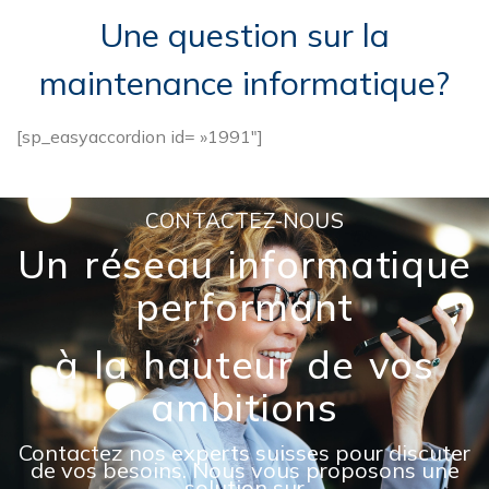
Une question sur la
maintenance informatique?
[sp_easyaccordion id= »1991″]
CONTACTEZ-NOUS
Un réseau informatique
performant
à la hauteur de vos
ambitions
Contactez nos experts suisses pour discuter
de vos besoins. Nous vous proposons une
solution sur